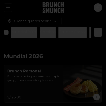
Abrir menu de navegación
Logi
¿Dónde quieres pedir?
Mundial 2026
Combos
Brunch Fresco
Brunch 
Mundial 2026
Brunch Personal
Brunch con mini pancakes con maple 
syrup, huevos revueltos y tocineta.
S/ 28.00