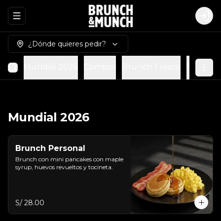
Abrir menu de navegación
Logi
¿Dónde quieres pedir?
Mundial 2026
Combos
Brunch Fresco
Brunch 
Mundial 2026
Brunch Personal
Brunch con mini pancakes con maple 
syrup, huevos revueltos y tocineta.
S/ 28.00