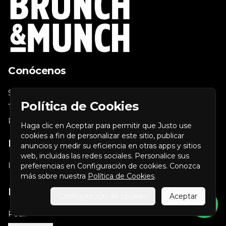
Conócenos
Sucursales
Política de Cookies
Términos y condiciones
Política de privacidad
Haga clic en Aceptar para permitir que Justo use
cookies a fin de personalizar este sitio, publicar
Redes sociales
anuncios y medir su eficiencia en otras apps y sitios
web, incluidas las redes sociales. Personalice sus
Instagram
preferencias en Configuración de cookies. Conozca
más sobre nuestra
Política de Cookies
.
Mi cuenta
Configuración de cookies
Aceptar
Pedir