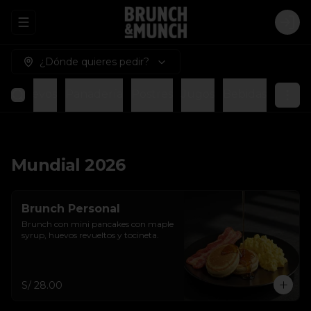
Abrir menu de navegación
Logi
¿Dónde quieres pedir?
o
Huevos
Panadería
Postres
Jugos
Bebidas
Mundial 2026
Brunch Personal
Brunch con mini pancakes con maple 
syrup, huevos revueltos y tocineta.
S/ 28.00