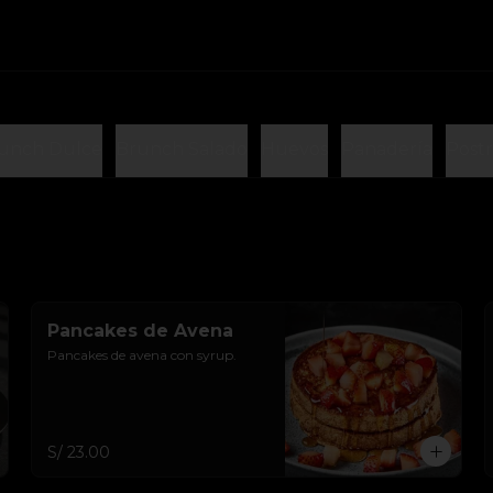
unch Dulce
Brunch Salado
Huevos
Panadería
Postr
Pancakes de Avena
Pancakes de avena con syrup.
S/ 23.00