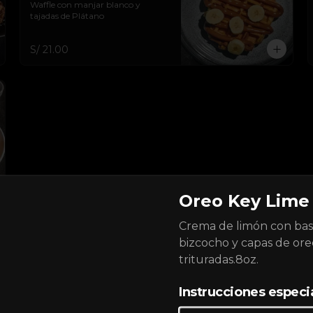
Waffle con manjar blanco y 
tajadas de Plátano
S/ 21.00
Oreo Key Lime 
Crema de limón con ba
bizcocho y capas de ore
trituradas.8oz.
Croissant Ham &
Cheese - Nuevo!
Instrucciones especi
Delicioso croissant con jamón y 
queso prensado.