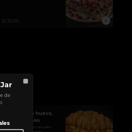
S/ 22.00
Jar
Close
se de
o
Croissant de huevo,
queso y jamón
ales
Croissant con huevo revuelto, 
queso y jamón de cerdo.