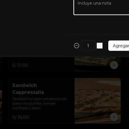
S/ 21.00
Focaccia Pollo Y Palta
Sanguche en pan focaccia de 
masa madre, pollo, palta, alioli y 
Agrega
arúgula.
S/ 31.00
Sandwich
Cappressalia
Sandwich en pan campesino con 
queso mozzarella, tomate 
confitado y pesto.
S/ 36.00