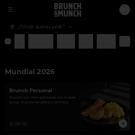
Abrir menu de navegación
Logi
¿Dónde quieres pedir?
o
Huevos
Panadería
Postres
Jugos
Bebidas
Mundial 2026
Brunch Personal
Brunch con mini pancakes con maple 
syrup, huevos revueltos y tocineta.
S/ 28.00